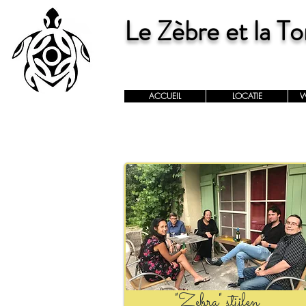
Le Zèbre et la To
ACCUEIL
LOCATIE
W
"Zebra" stijlen