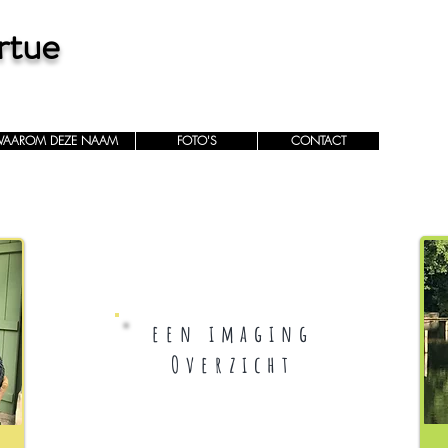
rtue
AAROM DEZE NAAM
FOTO'S
CONTACT
een imaging
Overzicht